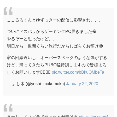
ここるるくんとゆずっきーの配信に影響され、、、
ついにドスパラからゲーミングPC届きました😁
やるぞーと思ったけど、、、
明日から一週間くらい旅行だからしばらくお預け😓
家の回線遅いし、オーバースペックのような気がする
けど、帰ってきたらPUBG猛特訓しますので皆様よろ
しくお願いします🙇‍♂️🙇‍♂️
pic.twitter.com/bBkuQMbeTa
— よし木 (@yoshi_mokumoku)
January 22, 2020
うーむ ドスパラで買った方が安そう
pic.twitter.com/4