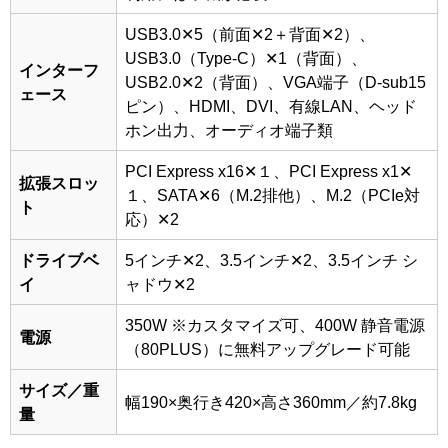
USB3.0✕5（前面✕2＋背面✕2）、
USB3.0（Type-C）✕1（背面）、
インターフ
USB2.0✕2（背面）、VGA端子（D-sub15
ェース
ピン）、HDMI、DVI、有線LAN、ヘッド
ホン出力、オーディオ端子類
PCI Express x16✕１、PCI Express x1✕
拡張スロッ
１、SATA✕6（M.2排他）、M.2（PCIe対
ト
応）✕2
ドライブベ
5インチ✕2、3.5インチ✕2、3.5インチ シ
イ
ャドウ✕2
350W
※カスタマイズ可、400W 静音電源
電源
（80PLUS）に無料アップグレード可能
サイズ／重
幅190×奥行き420×高さ360mm／約7.8kg
量