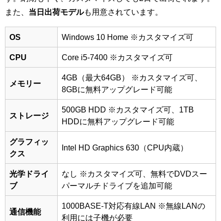
また、
当日出荷モデル
も用意されています。
OS
Windows 10 Home
※カスタマイズ可
CPU
Core i5-7400
※カスタマイズ可
4GB（最大64GB）
※カスタマイズ可、
メモリー
8GBに無料アップグレード可能
500GB HDD
※カスタマイズ可、1TB
ストレージ
HDDに無料アップグレード可能
グラフィッ
Intel HD Graphics 630（CPU内蔵）
クス
光学ドライ
なし
※カスタマイズ可、無料でDVDスー
ブ
パーマルチドライブを追加可能
1000BASE-T対応有線LAN
※無線LANの
通信機能
利用には子機が必要