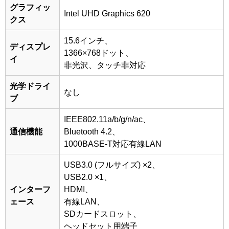
グラフィッ
Intel UHD Graphics 620
クス
15.6インチ、
ディスプレ
1366×768ドット、
イ
非光沢、タッチ非対応
光学ドライ
なし
ブ
IEEE802.11a/b/g/n/ac、
通信機能
Bluetooth 4.2、
1000BASE-T対応有線LAN
USB3.0 (フルサイズ) ×2、
USB2.0 ×1、
インターフ
HDMI、
ェース
有線LAN、
SDカードスロット、
ヘッドセット用端子